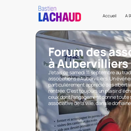
Accueil
A l
Forum des ass
à Aubervilliers
J’etais ce samedi 11 septembre au tra
associations à Aubervilliers. Un évén
particulièrement apprécié des albertivi
rentrée. C’est toujours un plaisir d’éc
ceux dont l’engagement donne toute sa
associative de la ville, dans le domain