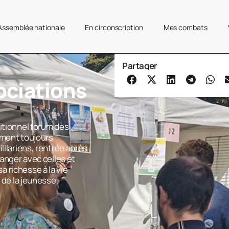
’Assemblée nationale
En circonscription
Mes combats
Partager
ociations
ditionnel forum des
ement toujours
lllariens, rentrée après
hanger avec celles et
 richesse à la vie
e de la jeunesse,