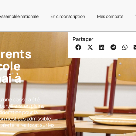
’Assemblée nationale
En circonscription
Mes combats
Partager
arents
cole
ai à
u’une classe a été
ervilliers, en pleine
idération pour la
n n’est pas admissible.
s alerté le rectorat sur les