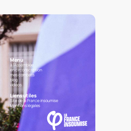
Menu
à l'Assemblée
en circonscription
mes combats
blog
vidéos
Liens utiles
Site de la France insoumise
Mentions légales