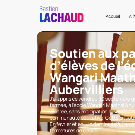
Accueil
A l
Soutien aux p
d’élèves de l’é
Wangari Maath
Aubervilliers
J’ai appris ce vendredi 10 septembre q
fermée, à l’école Wangari Maathai à Aub
rentrée, sans anticipation ni sans cons
communauté éducative. Cette situatio
En février et en juin dernier déjà, j’avai
fermetures de classe