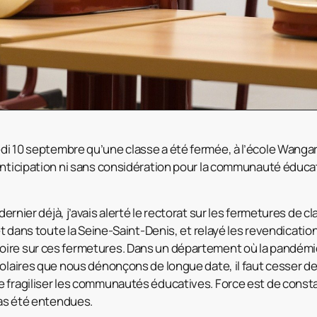
edi 10 septembre qu’une classe a été fermée, à l’école Wangari
anticipation ni sans considération pour la communauté éducat
 dernier déjà, j’avais alerté le rectorat sur les fermetures de c
 et dans toute la Seine-Saint-Denis, et relayé les revendicati
ire sur ces fermetures. Dans un département où la pandémi
colaires que nous dénonçons de longue date, il faut cesser d
 fragiliser les communautés éducatives. Force est de consta
pas été entendues.