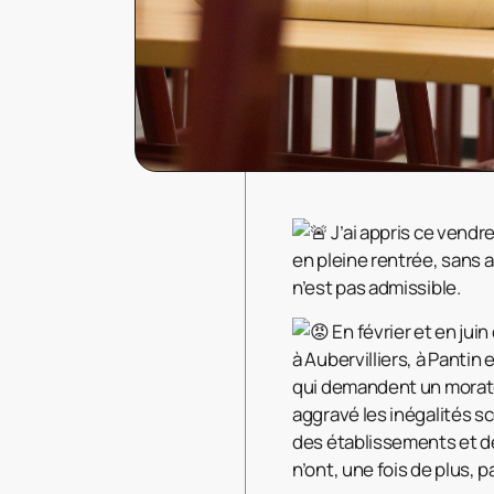
J’ai appris ce vendr
en pleine rentrée, sans 
n’est pas admissible.
En février et en juin
à Aubervilliers, à Pantin
qui demandent un morato
aggravé les inégalités s
des établissements et de
n’ont, une fois de plus, 