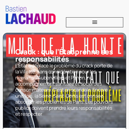
Crack : que l’État prenne ses
responsabilités
L’Etat a déplacé le problème du crack porte de
la Villette, sans considération pour les
riverains d’Aubervilliers et Pantin, ni
accompagnement sanitaire et social des
consommateurs. C’est un scandale. Encore
une fois, la Seine-Saint-Denis est censée
absorber les problèmes de Paris. Les pouvoirs
publics doivent prendre leurs responsabilités
et respecter