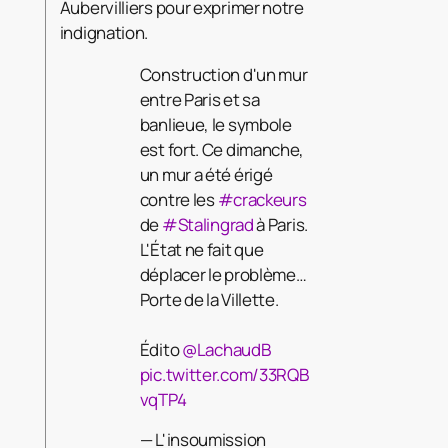
Aubervilliers pour exprimer notre
indignation.
Construction d'un mur
entre Paris et sa
banlieue, le symbole
est fort. Ce dimanche,
un mur a été érigé
contre les
#crackeurs
de
#Stalingrad
à Paris.
L'État ne fait que
déplacer le problème…
Porte de la Villette.
Édito
@LachaudB
pic.twitter.com/33RQB
vqTP4
— L'insoumission