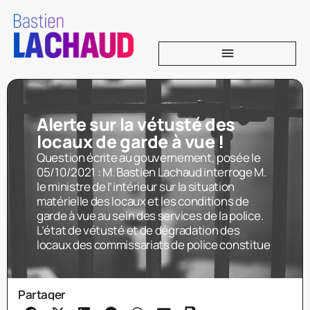
Alerte sur la vétusté des
locaux de garde à vue !
Question écrite au gouvernement, posée le
05/10/2021 : M. Bastien Lachaud interroge M.
le ministre de l’intérieur sur la situation
matérielle des locaux et les conditions de
garde à vue au sein des services de la police.
L’état de vétusté et de dégradation des
locaux des commissariats de police constitue
Partager