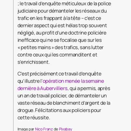
; le travail d’enquête méticuleux de la police
judiciaire pour démanteler les réseaux du
trafic en les frappant à la tête – c’est ce
dernier aspect qui est hélas trop souvent
négligé, au profit d’une doctrine policière
inefficace qui ne se focalise que sur les
« petites mains » des trafics, sans lutter
contre ceux qui les commanditent et
s’enrichissent.
C’est précisément ce travail d’enquête
qu’illustre l
‘opération menée la semaine
dernière à Aubervilliers,
qui a permis, après
un an de travail policier, de démanteler un
vaste réseau de blanchiment d’argent de la
drogue. Félicitations aux policiers pour
cette réussite.
Image par
Nico Franz
de
Pixabay