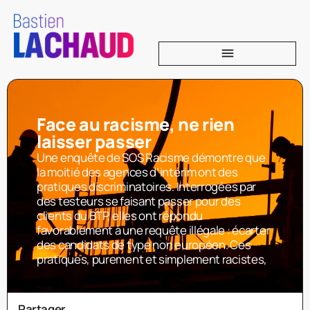
Face au racisme, ne rien
laisser passer
Une enquête de SOS Racisme démontre que
la moitié des agences d’intérim ont des
pratiques discriminatoires. Interrogées par
des testeurs se faisant passer pour des
clients du BTP, elles ont répondu
favorablement à une requête illégale : écarter
des candidats de type non européen. Ces
pratiques, purement et simplement racistes,
Partager