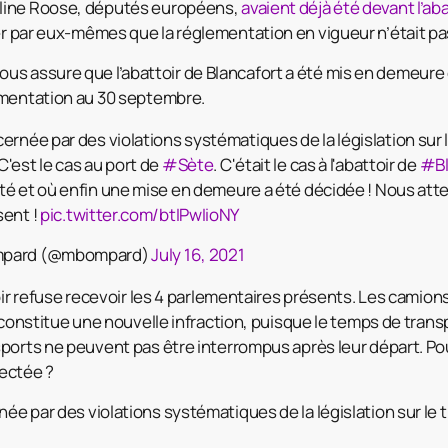
line Roose, députés européens,
avaient déjà été devant l’ab
r par eux-mêmes que la réglementation en vigueur n’était pa
s assure que l’abattoir de Blancafort a été mis en demeure
ementation au 30 septembre.
ernée par des violations systématiques de la législation sur 
C'est le cas au port de
#Sète
. C'était le cas à l'abattoir de
#Bl
té et où enfin une mise en demeure a été décidée ! Nous at
sent !
pic.twitter.com/btIPwIioNY
mpard (@mbompard)
July 16, 2021
oir refuse recevoir les 4 parlementaires présents. Les camion
i constitue une nouvelle infraction, puisque le temps de tran
ports ne peuvent pas être interrompus après leur départ. Pou
ectée ?
ée par des violations systématiques de la législation sur le t