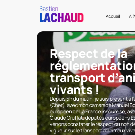
Accueil
A l
Respect de la
réglementation
transport d’a
vivants !
Depuis 5h du matin, je suis présent à l
(Cher), avec mon camarade Manuel B
européen de La France insoumise, ave
Claude Gruffat, députés européens EE
venons constater le respect ou non de
vigueur sur le transport d’animaux viv