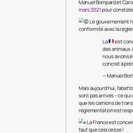
Manuel Bompard et Caro
mars 2021
pour constate
Le gouvernement nou
conformité avec la régl
La
est conc
des animaux. 
nous avions é
concret à pré
— Manuel Bo
Mais aujourd’hui, l’abatt
sont pas arrivés – ce qu
que les camions de trans
réglementation est resp
La France est concern
faut que cela cesse !