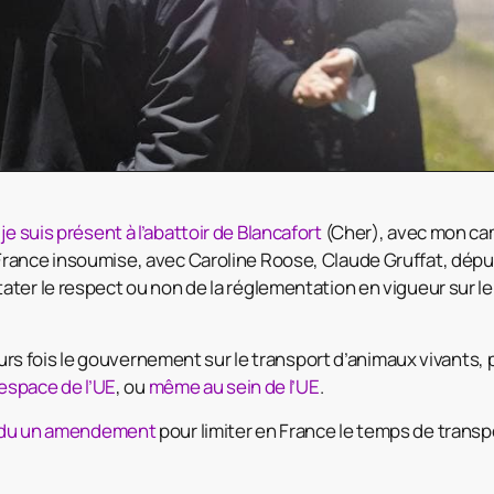
,
je suis présent à l’abattoir de Blancafort
(Cher), avec mon c
rance insoumise, avec Caroline Roose, Claude Gruffat, dép
ter le respect ou non de la réglementation en vigueur sur l
ieurs fois le gouvernement sur le transport d’animaux vivants,
l’espace de l’UE
, ou
même au sein de l’UE
.
du un amendement
pour limiter en France le temps de transp