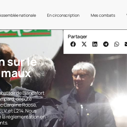
’Assemblée nationale
En circonscription
Mes combats
Partager
 sur le
nimaux
’abattoir de Blancafort
ompard, député
c Caroline Roose,
LV, et L214. Nous
 la réglementation en
ants.