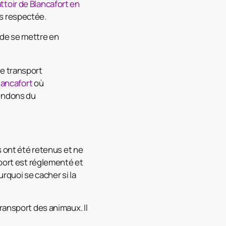
attoir de Blancafort en
s respectée.
 de se mettre en
le transport
ancafort
où
tendons du
s ont été retenus et ne
sport est réglementé et
rquoi se cacher si la
ransport des animaux. Il