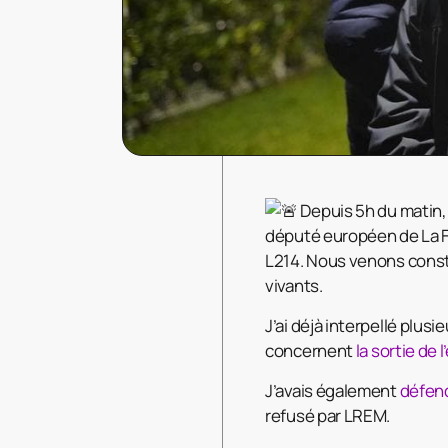
Depuis 5h du matin
député européen de La F
L214. Nous venons consta
vivants.
J’ai déjà interpellé plus
concernent
la sortie de 
J’avais également
défen
refusé par LREM.