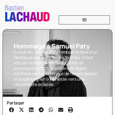
Hommage à Samuel Paty
Il y a un an, Samuel Paty tombait victime d’un
fanatique islamiste. Face à l’horreur, il faut
refuser l’intimidation, faire justice, et
poursuivre son travail patient et digne :
mettre le savoir au service de l’émancipation
et accompagner la jeunesse vers une
citoyenneté éclairée.
Partager