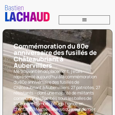
Commémoration du 80e
anniversaire des fusillés de
Châteaubriant à
Aubervilliers
Me trouvant en déplacement, j’étais
représenté aujourd’hui à la commémoration
du 80e anniversaire des fusillés de
Châteaubriant à Aubervilliers. 27 patriotes. 27
résistants – dont une majorité de militants
communistes. Tombés sous les balles de
l’occupant. Tombés pour la France en
chantant la Marseillaise jusqu’à leur dernier
souffle. La barbarie