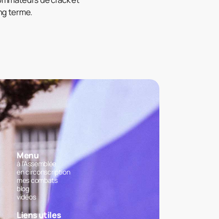
ong terme.
Menu
à l'Assemblée
en circonscription
mes combats
blog
vidéos
Liens utiles