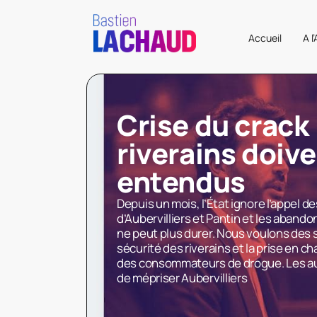
Accueil
A l
Crise du crack 
riverains doive
entendus
Depuis un mois, l’État ignore l’appel d
d’Aubervilliers et Pantin et les abando
ne peut plus durer. Nous voulons des s
sécurité des riverains et la prise en ch
des consommateurs de drogue. Les aut
de mépriser Aubervilliers