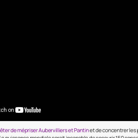
rêter de mépriser Aubervilliers et Pantin
et de concentrer les
 6e puissance mondiale serait incapable de secourir 150 con