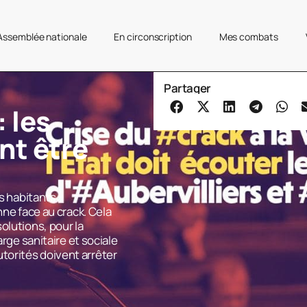
’Assemblée nationale
En circonscription
Mes combats
Partager
: les
nt être
es habitants
nne face au crack. Cela
olutions, pour la
arge sanitaire et sociale
orités doivent arrêter