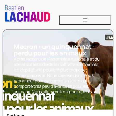
Macron : un quinquennat
perdu pour les animaux
Après l’accord de l’Assemblée nationale et du
Sénat sur le texte de la maltraitance animale,
les députés ne peuvent plus proposer
d’amendements. Nous devons donc nous
prononcer pour ou contre un texte qui
comporte très peu d’avancées pour les
animaux. Nous allons voter « pour », mais un «
pour
Partager