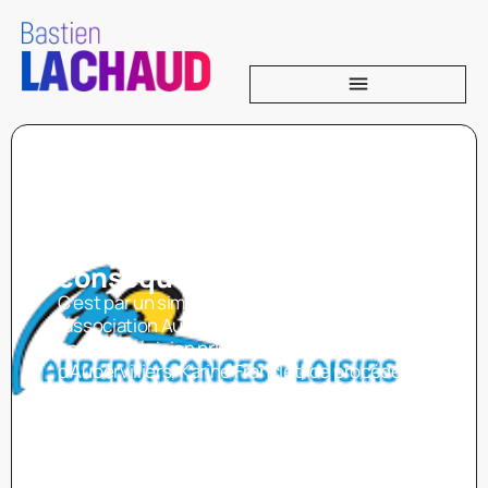
Municipalisation
d’Aubervacances-loisirs :
une décision unilatérale aux
conséquences inquiétantes
C’est par un simple courriel que le directeur de
l’association Aubervacances-loisir (AVL) à
apprit la décision prise par la Maire
d’Aubervilliers, Karine Franclet, de procéder à
municipalisation de l’association. Au 1er
septembre 2022, les activités de l’association
seront reprises par les services de la
municipalité. Symbole de l’éducation
populaire, de