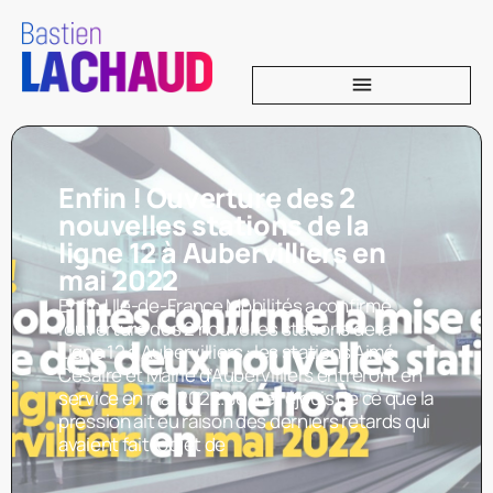
Enfin ! Ouverture des 2
nouvelles stations de la
ligne 12 à Aubervilliers en
mai 2022
Enfin ! Ile-de-France Mobilités a confirmé
l’ouverture des 2 nouvelles stations de la
Ligne 12 à Aubervilliers : les stations Aimé
Césaire et Mairie d’Aubervilliers entreront en
service en mai 2022. Je me réjouis de ce que la
pression ait eu raison des derniers retards qui
avaient fait l’objet de