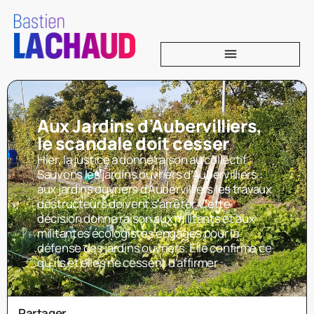
Aux Jardins d’Aubervilliers,
le scandale doit cesser
Hier, la justice a donné raison au collectif
Sauvons les jardins ouvriers d’Aubervilliers :
aux jardins ouvriers d’Aubervilliers les travaux
destructeurs doivent s’arrêter. Cette
décision donne raison aux militants et aux
militantes écologistes engagés pour la
défense des jardins ouvriers. Elle confirme ce
qu’ils et elles ne cessent d’affirmer :
Partager