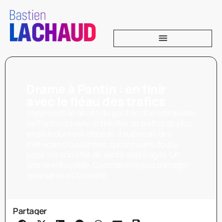
Drame à Pantin : en finir
avec le fléau des trafics
J’apprends le décès du gardien d’un immeuble
de Pantin devenu le théâtre de trafics de plus
en plus durs est décédé. Il subissait des
menaces croissantes, qui ont sans doute
pesé sur son état de santé déjà fragile. Un
drame effroyable. Comment ne pas partager
le désarroi et la colère
Partager