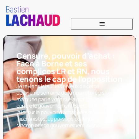
Censure, pouvoir d’achat :
Face à Borne et ses
complices LR et RN, nous
tenons le cap de l’opposition
Je reviens ici sur les enjeux de cette
deuxième semaine de la nouvelle législature,
marquée par le vote sur la motion de censure
contre le gouvernement Borne et l’examen de
la loi sur le pouvoir d’achat présentée par les
macronistes. Le paysage politique se clarifie.
Macron et son gouvernement avancent