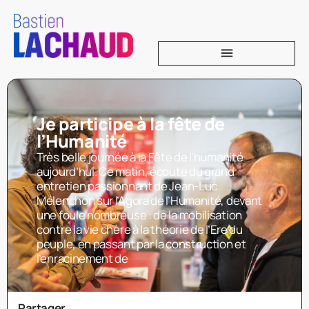
Je participe à la fête de
l’Humanité
Très belle journée à la Fête de l’humanité
aujourd’hui. Ce matin, écoute du grand
entretien passionnant de Jean-Luc
Mélenchon sur l’Agora de l’Humanité, devant
une foule nombreuse : de la mobilisation
contre la vie chère à la théorie de l’Ere du
peuple, en passant par la construction et
l’enracinement de
Partager