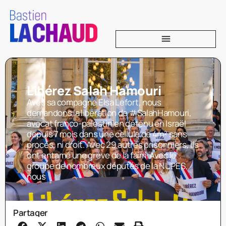
Libérez Salah Hamouri
Avec sa compagne Elsa Lefort, nous
demandons la libération de #SalahHamouri,
avocat franco-palestinien détenu en Israël
depuis 7 mois dans une cellule de 4m² sans
procès, ni droit. Avec 29 autres prisonniers, ils
ont entamé une grève de la faim. Avec le
groupe de nombreux députés de la NUPES,
nous
Partager