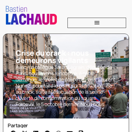
Crise du crack : nous
demeurons vigilants
Avec ma collègue Sarah Legrain, députée de
Paris, nous avons rencontré, à notre
demande, le Préfet de police de Paris, Laurent
Nuñez, pour faire le point sur la situation liée
au crack, suite à l’évacuation de la scène
ouverte de consommation du square
Forceval, le 5 octobre dernier. Nous nous
Partager