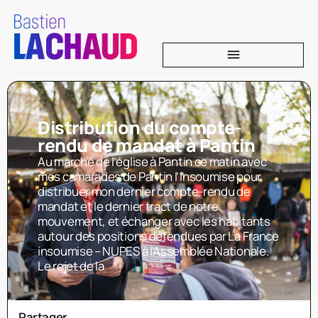
Distribution du compte-
rendu de mandat à Pantin
Au marché de l’église à Pantin ce matin avec
mes camarades de Pantin l’insoumise pour
distribuer mon dernier compte-rendu de
mandat et le dernier tract de notre
mouvement, et échanger avec les habitants
autour des positions défendues par La France
insoumise – NUPES à l’Assemblée Nationale.
Le rejet de la
Partager