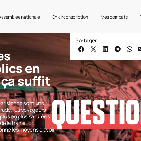
’Assemblée nationale
En circonscription
Mes combats
Partager
es
lics en
 ça suffit
arisienne sont une
gradé, les voyageurs
plus en plus saturées.
de la transition
donne les moyens d’avoir