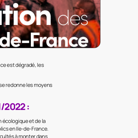
ce est dégradé, les
on se redonne les moyens
1/2022 :
n écologique et de la
lics en Ile-de-France.
icultés à monter dans