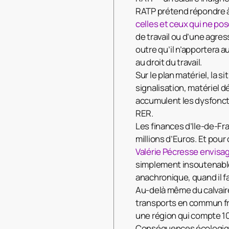
RATP prétend répondre à 
celles et ceux qui ne po
de travail ou d’une agres
outre qu’il n’apportera a
au droit du travail.
Sur le plan matériel, la 
signalisation, matériel 
accumulent les dysfoncti
RER.
Les finances d’Ile-de-Fr
millions d’Euros. Et pour
Valérie Pécresse envisag
simplement insoutenable 
anachronique, quand il f
Au-delà même du calvair
transports en commun f
une région qui compte 10
Conséquences écologique