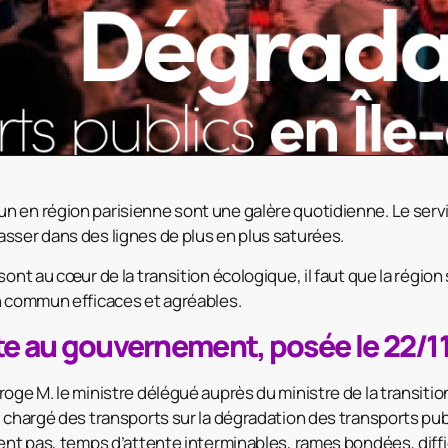
 en région parisienne sont une galère quotidienne. Le servi
sser dans des lignes de plus en plus saturées.
sont au cœur de la transition écologique, il faut que la régi
n commun efficaces et agréables.
te au gouvernement, posée le 22/1
oge M. le ministre délégué auprès du ministre de la transitio
, chargé des transports sur la dégradation des transports pub
sent pas, temps d’attente interminables, rames bondées, diff