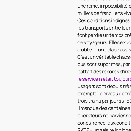
une rame, impossibilité 
milliers de franciliens v
Ces conditions indignes 
les transports entre leur 
font perdre un temps préc
de voyageurs. Elles expos
d’obtenir une place assis
C’est un véritable chaos 
bus sont supprimés, par 
battait des records d’irr
le service n’était toujou
usagers sont depuis très
exemple, le niveau de fr
trois trains par jour sur 5
Il manque des centaines 
opérateurs ne parviennent
concurrence, aux conditio
RATP – un salaire indigne 