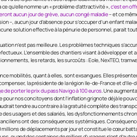
ce qu’elle nomme un « problème d’attractivité »,
c’est en of
seront aucun jour de grève, aucun congé maladie
– et ce même
sion –, aucun jour d’absence pour s’occuper d’un enfant malade
ucune solution effective à la pénurie de personnel, parait to
situation n’est pas meilleure. Les problèmes techniques s’acc
défectueux. L’ensemble des chantiers visant à développer et a
onnements, les retards, les surcoûts : Eole, NexTEO, tramwa
ance mobilités, quant à elles, sont exsangues. Elles présente
 compenser, la présidente de la région Ile-de-France et d’Ile-
e de porter le prix du pass Navigo à 100 euros
. Une augmenta
pour nos concitoyens dont l’inflation grignote déjà le pouvoi
audrait tendre au contraire à la gratuité complète des trans
e des usagers et des salariés, les dysfonctionnements chro
ranciliens ont des conséquences systémiques. Conséquen
 millions de déplacements par jour et constitue le cœur batt
s, quand des centaines de milliers d’usagers n’ont d’autre 