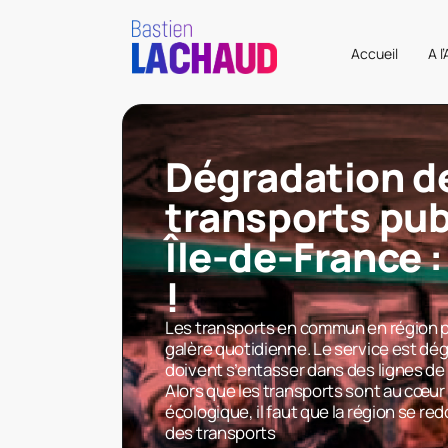
Accueil
A l
Dégradation d
transports pub
Île-de-France :
!
Les transports en commun en région p
galère quotidienne. Le service est dé
doivent s’entasser dans des lignes de 
Alors que les transports sont au cœur 
écologique, il faut que la région se re
des transports