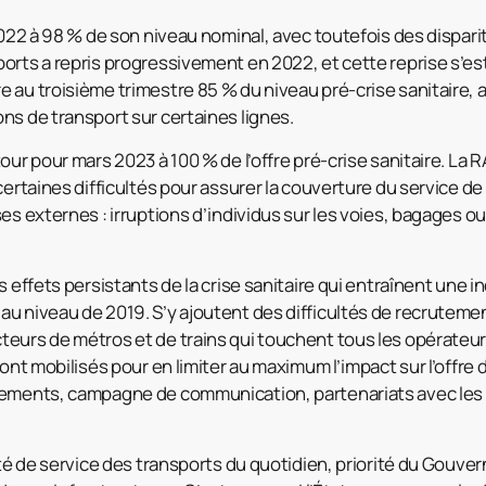
2022 à 98 % de son niveau nominal, avec toutefois des disparit
orts a repris progressivement en 2022, et cette reprise s’es
 au troisième trimestre 85 % du niveau pré-crise sanitaire, 
ns de transport sur certaines lignes.
our pour mars 2023 à 100 % de l’offre pré-crise sanitaire. La 
certaines difficultés pour assurer la couverture du service de
ses externes : irruptions d’individus sur les voies, bagages
s effets persistants de la crise sanitaire qui entraînent une in
u niveau de 2019. S’y ajoutent des difficultés de recruteme
eurs de métros et de trains qui touchent tous les opérateur
sont mobilisés pour en limiter au maximum l’impact sur l’offre 
tements, campagne de communication, partenariats avec les 
.
lité de service des transports du quotidien, priorité du Gouv