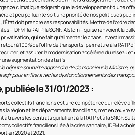
l’urgence climatique exigerait que le développement d’une off
re et peu polluante soit une priorité de nos politiques publi
n, l’État doit prendre ses responsabilités. Mettre de l’ordre da
tes – IDFM, la RATP, la SCNF, Alstom – qui se renvoient la bal
a privatisation, qui ne fait qu’alimenter le chaos. Investir ma
 retour à 100% de l’offre de transports, permettre à la RATP d
recruter, et assurer la modernisation accélérée du réseau et
r une augmentation des tarifs.
 le député souhaite apprendre de de monsieur le Ministre, q
gir pour en finir avec les dysfonctionnements des transport
e, publiée le 31/01/2023 :
ports collectifs franciliens est une compétence qui relève d’
 la région et les départements franciliens, met en œuvre sa
travers les contrats qui la lient à la RATP et à la SNCF. Suit
ts collectifs franciliens liée à la crise sanitaire, IDFM a choi
sport en 2020 et 2021.