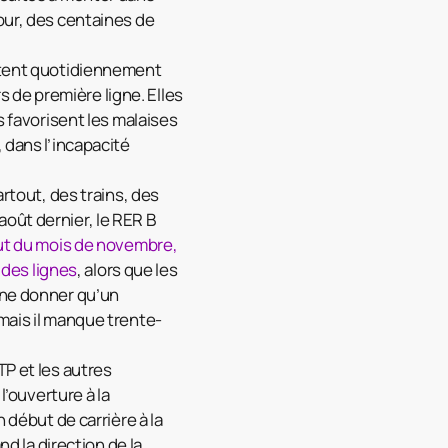
our, des centaines de
untent quotidiennement
rs de première ligne. Elles
s favorisent les malaises
 dans l’incapacité
artout, des trains, des
oût dernier, le RER B
t du mois de novembre,
 des lignes
, alors que les
 ne donner qu’un
mais il manque trente-
TP et les autres
l’ouverture à la
 début de carrière à la
nd la direction de la