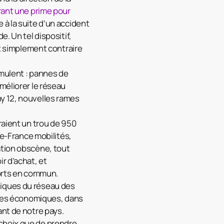
frant une prime pour
 à la suite d’un accident
. Un tel dispositif,
ut simplement contraire
umulent : pannes de
méliorer le réseau
y 12, nouvelles rames
raient un trou de 950
de-France mobilités,
tion obscène, tout
r d’achat, et
ports en commun.
niques du réseau des
ces économiques, dans
ant de notre pays.
choix que de prendre