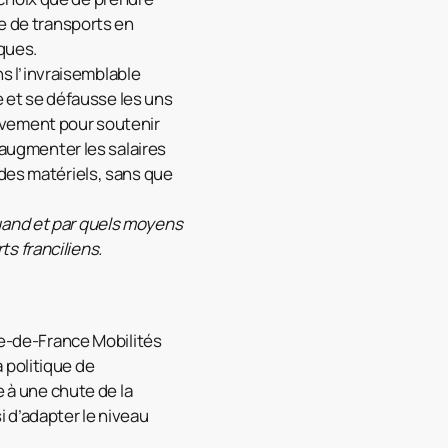
re de transports en
ques.
ns l’invraisemblable
le et se défausse les uns
ssivement pour soutenir
’augmenter les salaires
 des matériels, sans que
uand et par quels moyens
s franciliens.
Île-de-France Mobilités
 politique de
e à une chute de la
si d’adapter le niveau