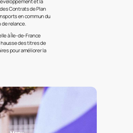
 développement et la
 des Contrats de Plan
 Transports en commun du
 de relance.
lle à Île-de-France
a hausse des titres de
res pour améliorer la
Menu