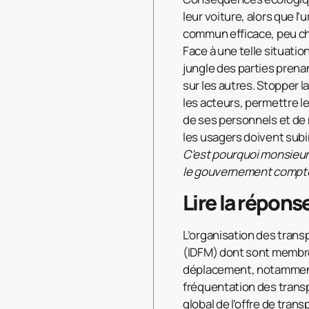
leur voiture, alors que 
commun efficace, peu chè
Face à une telle situatio
jungle des parties prenan
sur les autres. Stopper l
les acteurs, permettre le
de ses personnels et de 
les usagers doivent subi
C’est pourquoi monsieur
le gouvernement compte a
Lire la répons
L’organisation des trans
(IDFM) dont sont membres
déplacement, notamment à 
fréquentation des transpor
global de l’offre de tran