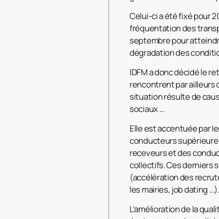
Celui-ci a été fixé pour 
fréquentation des transp
septembre pour atteindre
dégradation des conditio
IDFM a donc décidé le ret
rencontrent par ailleurs 
situation résulte de cau
sociaux …
Elle est accentuée par le
conducteurs supérieure a
receveurs et des conduct
collectifs. Ces derniers 
(accélération des recru
les mairies, job dating …)
L’amélioration de la qua