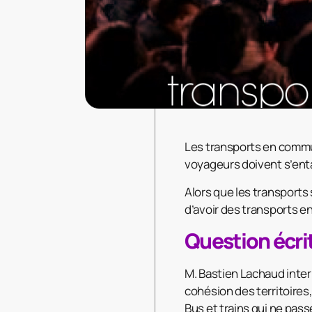
Les transports en commun
voyageurs doivent s’enta
Alors que les transports 
d’avoir des transports e
Question écri
M. Bastien Lachaud interr
cohésion des territoires
Bus et trains qui ne pas