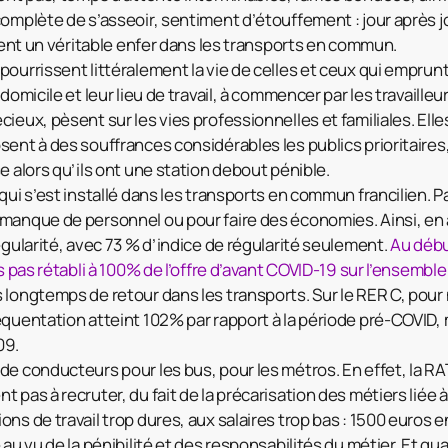
complète de s’asseoir, sentiment d’étouffement : jour après j
ivent un véritable enfer dans les transports en commun.
pourrissent littéralement la vie de celles et ceux qui empr
domicile et leur lieu de travail, à commencer par les travailleu
ieux, pèsent sur les vies professionnelles et familiales. Elle
ent à des souffrances considérables les publics prioritaires,
e alors qu’ils ont une station debout pénible.
qui s’est installé dans les transports en commun francilien. P
manque de personnel ou pour faire des économies. Ainsi, en a
égularité, avec 73 % d’indice de régularité seulement.
Au débu
rs pas rétabli à 100% de l’offre d’avant COVID-19 sur l’ensemble
 longtemps de retour dans les transports. Sur le RER C, pour
équentation atteint 102% par rapport à la période pré-COVID, 
09.
de conducteurs pour les bus, pour les métros. En effet, la RA
 pas à recruter, du fait de la précarisation des métiers liée à 
ns de travail trop dures, aux salaires trop bas : 1500 euros en
au vu de la pénibilité et des responsabilités du métier. Et qua