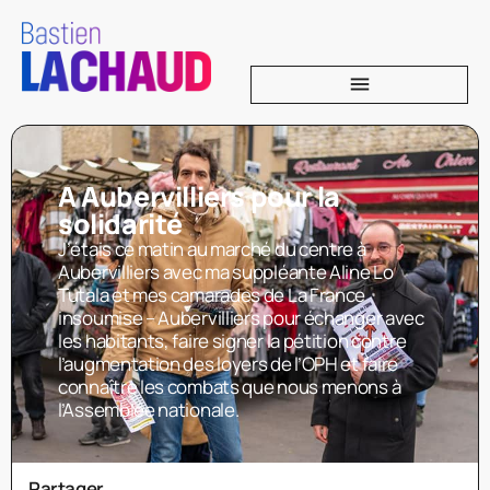
A Aubervilliers pour la
solidarité
J’étais ce matin au marché du centre à
Aubervilliers avec ma suppléante Aline Lo
Tutala et mes camarades de La France
insoumise – Aubervilliers pour échanger avec
les habitants, faire signer la pétition contre
l’augmentation des loyers de l’OPH et faire
connaître les combats que nous menons à
l’Assemblée nationale.
Partager