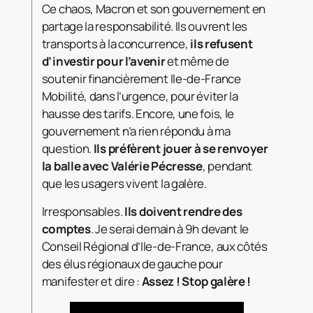
Ce chaos, Macron et son gouvernement en
partage la responsabilité. Ils ouvrent les
transports à la concurrence,
ils refusent
d’investir pour l’avenir
et même de
soutenir financièrement Ile-de-France
Mobilité, dans l’urgence, pour éviter la
hausse des tarifs. Encore, une fois, le
gouvernement n’a rien répondu à ma
question.
Ils préfèrent jouer à se renvoyer
la balle avec Valérie Pécresse
, pendant
que les usagers vivent la galère.
Irresponsables.
Ils doivent rendre des
comptes
. Je serai demain à 9h devant le
Conseil Régional d’Ile-de-France, aux côtés
des élus régionaux de gauche pour
manifester et dire :
Assez ! Stop galère !