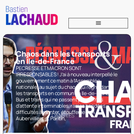
Chaos dans les transports
en Île-de-France
PECRESSE ET MACRON SONT
IRRESPONSABLES ! J’ai à nouveau interpellé le
gouvernement ce matin à l’Assemblée
nationale, au sujet du chaos qui règne dans
les transports en commun en Ile-de-France.
Bus et trains qui ne passent pas, temps
d’attente interminables, rames bondées,
difficultés à monter, étouffement. À
Aubervilliers et Pantin,