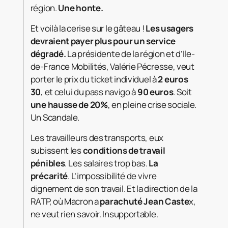
région.
Une honte.
Et voilà la cerise sur le gâteau !
Les usagers
devraient payer plus pour un service
dégradé.
La présidente de la région et d’Ile-
de-France Mobilités, Valérie Pécresse, veut
porter le prix du ticket individuel à
2 euros
30
, et celui du pass navigo à
90 euros
. Soit
une hausse de 20%
, en pleine crise sociale.
Un Scandale.
Les travailleurs des transports, eux
subissent les
conditions de travail
pénibles
. Les salaires trop bas.
La
précarité
. L’impossibilité de vivre
dignement de son travail. Et la direction de la
RATP, où Macron a
parachuté Jean Caste
x,
ne veut rien savoir. Insupportable.