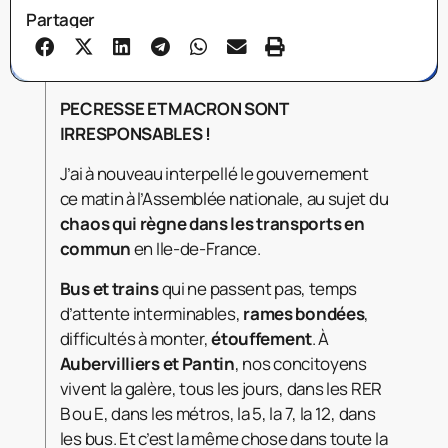
Partager
PECRESSE ET MACRON SONT
IRRESPONSABLES !
J’ai à nouveau interpellé le gouvernement
ce matin à l’Assemblée nationale, au sujet du
chaos qui règne dans les transports en
commun
en Ile-de-France.
Bus et trains
qui ne passent pas, temps
d’attente interminables,
rames bondées
,
difficultés à monter,
étouffement
. À
Aubervilliers et Pantin
, nos concitoyens
vivent la galère, tous les jours, dans les RER
B ou E, dans les métros, la 5, la 7, la 12, dans
les bus. Et c’est la même chose dans toute la