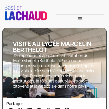
VISITE AU LYCÉE MARCELIN
BERTHELOT
J’ai répondu cet après midi à l’invitation du
lycée Marcelin Berthelot à Pantin pour
échanger avec les élèves de terminale, après
leur visite de l’assemblée nationale la semaine
dernière. Des échanges très riches sur les
institutions, le rôle des députés, les droits
citoyens et la vie sociale dans notre pays.
Partager