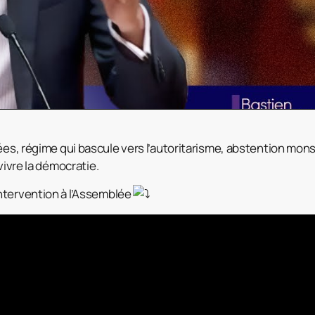
es, régime qui bascule vers l’autoritarisme, abstention monstr
vivre la démocratie.
ntervention à l’Assemblée