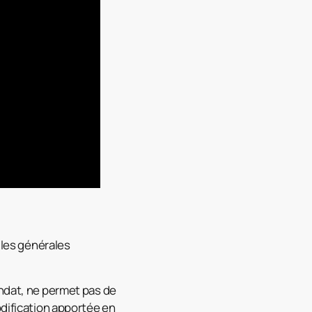
gles générales
andat, ne permet pas de
odification apportée en