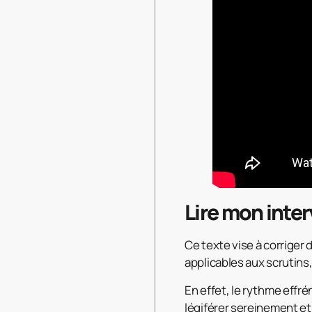
Lire mon inter
Ce texte vise à corriger 
applicables aux scrutins,
En effet, le rythme effr
légiférer sereinement et