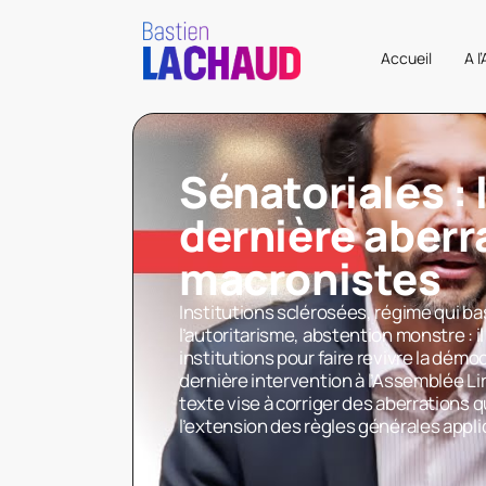
Accueil
A l
Sénatoriales : 
dernière aberr
macronistes
Institutions sclérosées, régime qui ba
l’autoritarisme, abstention monstre : i
institutions pour faire revivre la dém
dernière intervention à l’Assemblée Li
texte vise à corriger des aberrations q
l’extension des règles générales appli