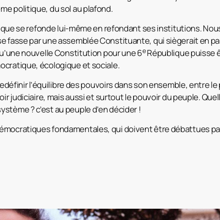
e politique, du sol au plafond.
litique se refonde lui-même en refondant ses institutions. No
e fasse par une assemblée Constituante, qui siègerait en par
e
 qu’une nouvelle Constitution pour une 6
République puisse ê
cratique, écologique et sociale.
redéfinir l’équilibre des pouvoirs dans son ensemble, entre le p
ir judiciaire, mais aussi et surtout le pouvoir du peuple. Quell
stème ? c’est au peuple d’en décider !
émocratiques fondamentales, qui doivent être débattues par