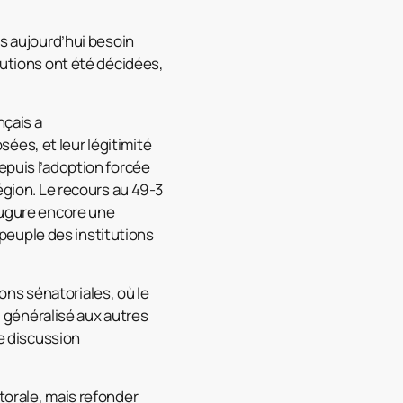
us aujourd’hui besoin
tutions ont été décidées,
nçais a
ées, et leur légitimité
epuis l’adoption forcée
égion. Le recours au 49-3
 augure encore une
peuple des institutions
ions sénatoriales, où le
e, généralisé aux autres
le discussion
torale, mais refonder