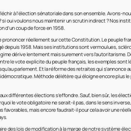
éfléchir à l’élection sénatoriale dans son ensemble. Avons-no
 si oui voulons nous maintenir un scrutin indirect ? Nos insti
ion d’un coup de force en 1958.
se prononcer réellement sur cette Constitution. Le peuple fra
depuis 1958. Mais ses institutions sont vermoulues, scléros
régime dérive lentement mais surement vers l’autoritarisme. D
ntre le vote explicite du peuple français, les exemples sont l
usqu’au parlement. Et la réforme des retraites qui s’annonce
démocratique. Méthode délétère qui éloigne encore plus le 
n aux différentes élections s’effondre. Sauf, bien sûr, les élect
rquoi le vote obligatoire ne serait-il pas, dans le sens invers
s favorables, mais encore faudrait-il pour cela avoir une réel
ays.
ire des lois de modification à la marge de notre système élec