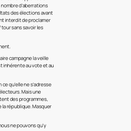
in nombre d’aberrations
ultats des élections avant
nt interdit de proclamer
e
tour sans savoir les
ment.
faire campagne la veille
t inhérente au vote et au
n ce qu’elle ne s’adresse
électeurs. Mais une
ortent des programmes,
e la république. Masquer
i nous ne pouvons qu’y