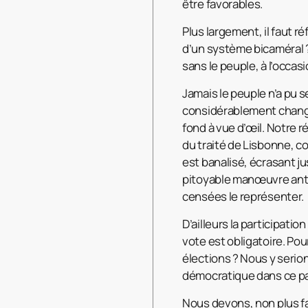
être favorables.
Plus largement, il faut r
d’un système bicaméral ?
sans le peuple, à l’occas
Jamais le peuple n’a pu 
considérablement changé 
fond à vue d’œil. Notre 
du traité de Lisbonne, co
est banalisé, écrasant j
pitoyable manœuvre anti
censées le représenter.
D’ailleurs la participatio
vote est obligatoire. Pou
élections ? Nous y serion
démocratique dans ce p
Nous devons, non plus fa