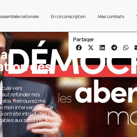
’Assemblée nationale
En circonscription
Mes combats
Partager
la
ation des
scule vers
l faut refonder nos
ocratie. Retrouvez ma
re mon intervention : Ce
ui ont été introduites par
cables aux scrutins, aux