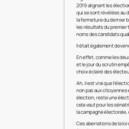
2019 alignant les électio
qui se sont révélées au d
la fermeture du dernier 
les résultats du premier 
noms des candidats quali
Il était également deven
En effet, comme les deux 
et le jour du scrutin em
choix éclairé des électe
Ah, il est vrai que l’éle
non pas aux citoyennes 
élection, reste une élec
cela vaut pour les sénat
la campagne électorale, 
Ces aberrations de la loi