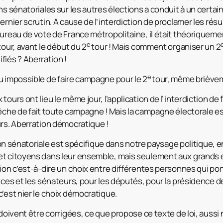
ns sénatoriales sur les autres élections a conduit à un certa
ernier scrutin. A cause de l’interdiction de proclamer les rés
bureau de vote de France métropolitaine, il était théoriqueme
e
tour, avant le début du 2
tour ! Mais comment organiser un 2
fiés ? Aberration !
e
u impossible de faire campagne pour le 2
tour, même briève
tours ont lieu le même jour, l’application de l’interdiction de 
pêche de fait toute campagne ! Mais la campagne électorale es
urs. Aberration démocratique !
ction sénatoriale est spécifique dans notre paysage politique, e
et citoyens dans leur ensemble, mais seulement aux grands 
tion c’est-à-dire un choix entre différentes personnes qui p
rices et les sénateurs, pour les députés, pour la présidence d
c’est nier le choix démocratique.
 doivent être corrigées, ce que propose ce texte de loi, auss