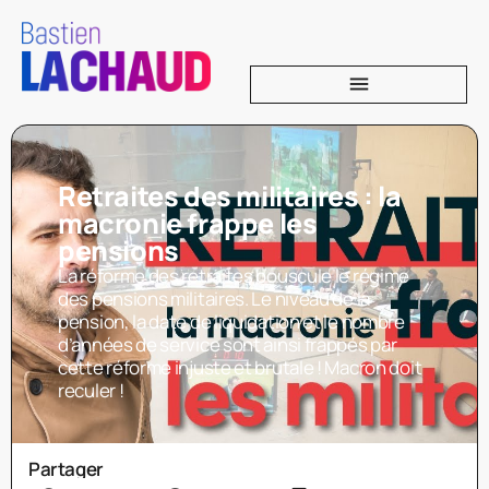
Retraites des militaires : la
macronie frappe les
pensions
La réforme des retraites bouscule le régime
des pensions militaires. Le niveau de la
pension, la date de liquidation et le nombre
d’années de service sont ainsi frappés par
cette réforme injuste et brutale ! Macron doit
reculer !
Partager