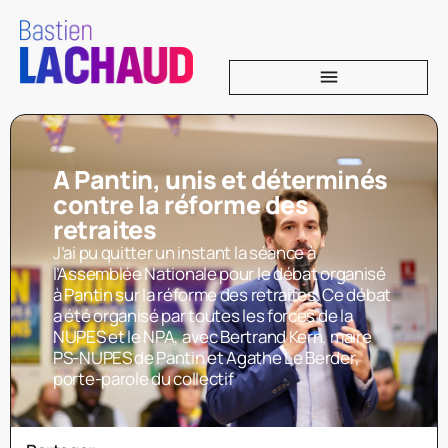
A Pantin, unis et déterminés
contre la réforme des
retraites
J’ai pu quitter un instant la séance à
l’Assemblée Nationale pour le débat organisé
à Pantin sur la réforme des retraites. Ce débat
a été organisé par toutes les forces de la
NUPES et le NPA, avec Bertrand Kern, maire
PS-NUPES de Pantin et Agathe Le Berder,
porte-parole du collectif