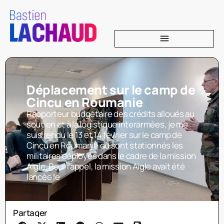
Déplacement sur le camp de
Cincu en Roumanie
Rapporteur budgétaire des crédits alloués au
soutien et à la logistique interarmées, je me
suis rendu le 13 et 14 février sur le camp de
Cincu en Roumanie où sont stationnés les
militaires déployés dans le cadre de la mission
Aigle. Pour rappel, la mission Aigle avait été
lancée le
Partager