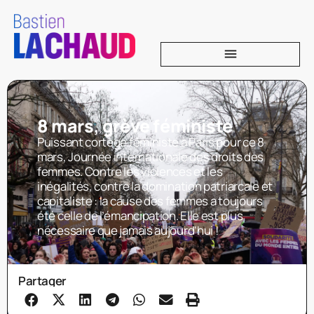
8 mars, grève féministe
Puissant cortège féministe à Paris pour ce 8
mars, Journée internationale des droits des
femmes. Contre les violences et les
inégalités, contre la domination patriarcale et
capitaliste : la cause des femmes a toujours
été celle de l’émancipation. Elle est plus
nécessaire que jamais aujourd’hui !
Partager