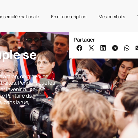
’Assemblée nationale
En circonscription
Mes combats
Partager
uple se
d’action, de grève, de
traites. Pendant que les
er l’avenir du peuple
te Paritaire de
, dans la rue,