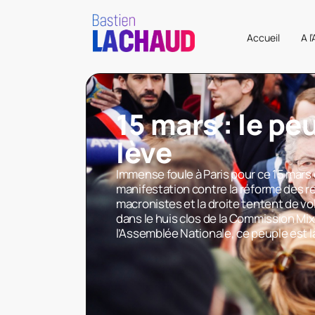
Accueil
A l
15 mars : le pe
lève
Immense foule à Paris pour ce 15 mars 
manifestation contre la réforme des re
macronistes et la droite tentent de vol
dans le huis clos de la Commission Mix
l’Assemblée Nationale, ce peuple est là