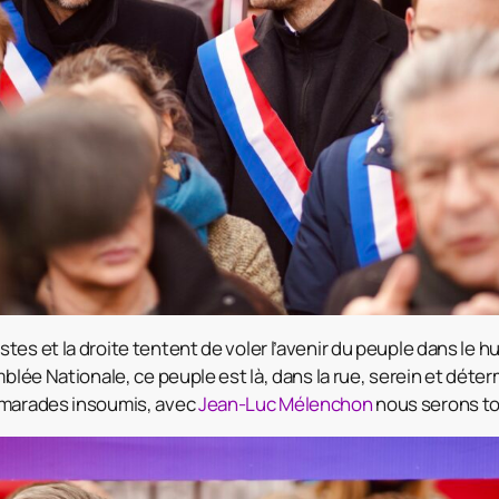
es et la droite tentent de voler l’avenir du peuple dans le h
mblée Nationale, ce peuple est là, dans la rue, serein et déte
amarades insoumis, avec
Jean-Luc Mélenchon
nous serons tou