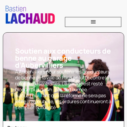
Soutien aux conducteurs de
benne au garage
d’Aubervilliers
À Aubervilliers pour soutenir les conducteurs
de benne de la ville de Paris en lutte contre la
réforme des retraites. Le garage est resté
bloqué plus de 4h : pas de tournée
aujourd’hui. Tant que la réforme ne sera pas
jetée à la poubelle, les ordures continueront à
s’empiler. Solidarité