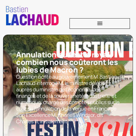
Annulation du festin royal,
combien nous coûteront les
lubies de Macron ?
Question écrite au gouvernement M. Bastien
Lachaud interroge M. le ministre délégué
auprès du ministre de l’économie, des
finances et de la souveraineté industrielle et
numérique, chargé des comptes publics sur le
coût de l’annulation de la venue en France de
Son Excellence M. Charles Windsor, dit
Charles III, initialement