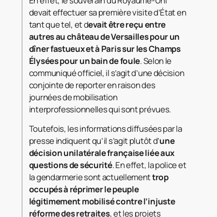
En effet, le souverain du Royaume-Uni
devait effectuer sa première visite d’État en
tant que tel, et d
evait être reçu entre
autres au château de Versailles pour un
dîner fastueux et à Paris sur les Champs
Élysées pour un bain de foule
. Selon le
communiqué officiel, il s’agit d’une décision
conjointe de reporter en raison des
journées de mobilisation
interprofessionnelles qui sont prévues.
Toutefois, les informations diffusées par la
presse indiquent qu’il s’agit plutôt d’
une
décision unilatérale française liée aux
questions de sécurité
. En effet, la police et
la gendarmerie sont actuellement
trop
occupés à réprimer le peuple
légitimement mobilisé contre l’injuste
réforme des retraites
, et les projets