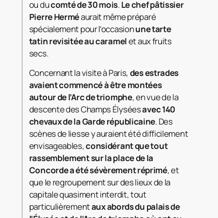
ou du
comté de 30 mois
.
Le chef pâtissier
Pierre Hermé
aurait même préparé
spécialement pour l’occasion
une tarte
tatin revisitée au caramel
et aux fruits
secs.
Concernant la visite à Paris,
des estrades
avaient commencé à être montées
autour de l’Arc de triomphe
, en vue de la
descente des Champs Élysées
avec 140
chevaux de la Garde républicaine
. Des
scènes de liesse y auraient été difficilement
envisageables,
considérant que tout
rassemblement sur la place de la
Concorde a été sévèrement réprimé
, et
que le regroupement sur des lieux de la
capitale quasiment interdit, tout
particulièrement
aux abords du palais de