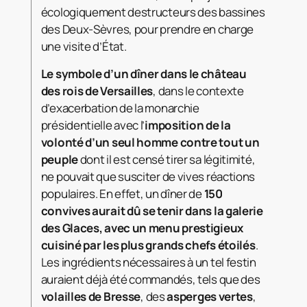
écologiquement destructeurs des bassines
des Deux-Sèvres, pour prendre en charge
une visite d’État.
Le symbole d’un dîner dans le château
des rois de Versailles
, dans le contexte
d’exacerbation de la monarchie
présidentielle avec l’
imposition de la
volonté d’un seul homme contre tout un
peuple
dont il est censé tirer sa légitimité,
ne pouvait que susciter de vives réactions
populaires. En effet, un dîner de
150
convives aurait dû se tenir dans la galerie
des Glaces, avec un menu prestigieux
cuisiné par les plus grands chefs étoilés
.
Les ingrédients nécessaires à un tel festin
auraient déjà été commandés, tels que des
volailles de Bresse
, des
asperges vertes
,