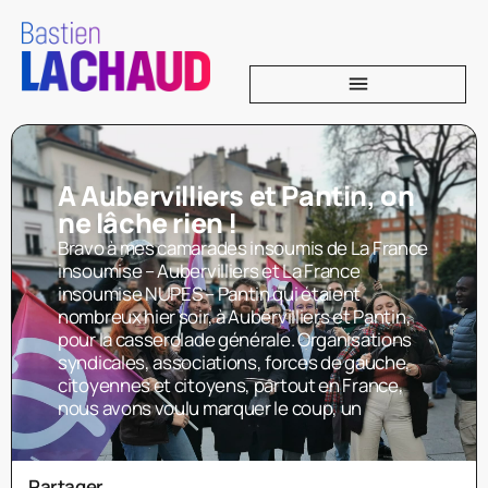
A Aubervilliers et Pantin, on
ne lâche rien !
Bravo à mes camarades insoumis de La France
insoumise – Aubervilliers et La France
insoumise NUPES – Pantin qui étaient
nombreux hier soir, à Aubervilliers et Pantin,
pour la casserolade générale. Organisations
syndicales, associations, forces de gauche,
citoyennes et citoyens, partout en France,
nous avons voulu marquer le coup, un
Partager