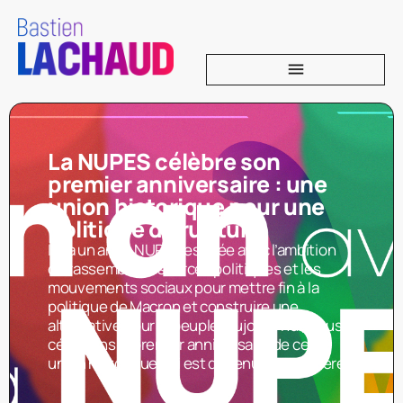
La NUPES célèbre son
premier anniversaire : une
union historique pour une
politique de rupture
Il y a un an, la NUPES est née avec l’ambition
de rassembler les forces politiques et les
mouvements sociaux pour mettre fin à la
politique de Macron et construire une
alternative pour le peuple. Aujourd’hui, nous
célébrons le premier anniversaire de cette
union historique qui est devenue la première