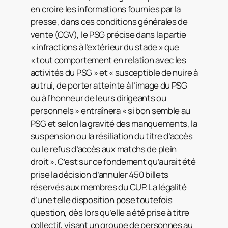
en croire les informations fournies par la
presse, dans ces conditions générales de
vente (CGV), le PSG précise dans la partie
« infractions à l’extérieur du stade » que
« tout comportement en relation avec les
activités du PSG » et « susceptible de nuire à
autrui, de porter atteinte à l’image du PSG
ou à l’honneur de leurs dirigeants ou
personnels » entraînera « si bon semble au
PSG et selon la gravité des manquements, la
suspension ou la résiliation du titre d’accès
ou le refus d’accès aux matchs de plein
droit ». C’est sur ce fondement qu’aurait été
prise la décision d’annuler 450 billets
réservés aux membres du CUP. La légalité
d’une telle disposition pose toutefois
question, dès lors qu’elle a été prise à titre
collectif, visant un groupe de personnes au