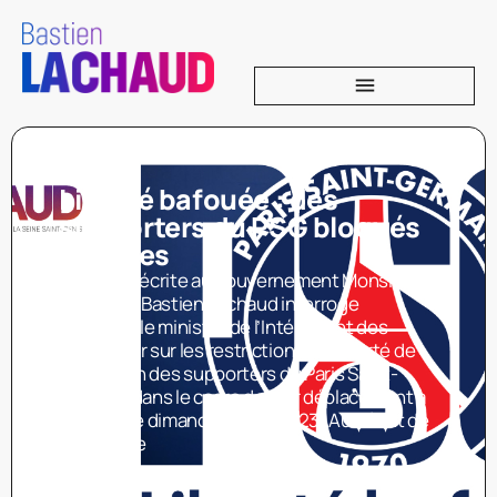
Liberté bafouée : des
supporters du PSG bloqués
à Troyes
Question écrite au gouvernement Monsieur
le député Bastien Lachaud interroge
monsieur le ministre de l’Intérieur et des
Outre-mer sur les restrictions à la liberté de
circulation des supporters du Paris Saint-
Germain dans le cadre de leur déplacement à
Troyes, ce dimanche 7 mai 2023. Au début de
ce mois de