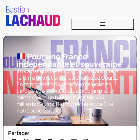
Pour une France
indépendante et souveraine
Il n’y a pas que la PPL LIOT, visant à abroger la
réforme des retraites, de Charles de Courson.
En ce moment à l’Assemblée nationale se
déroule également la loi de programmation
militaire avec un budget massif de 413
milliards d’euros. Retrouvez l’épisode 2 de
notre série sur la loi
Partager