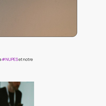
la
#NUPES
et notre