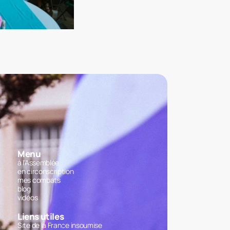
Menu
à l'Assemblée
en circonscription
mes combats
blog
vidéos
Liens utiles
Site de la France insoumise