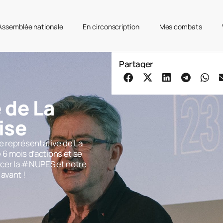
’Assemblée nationale
En circonscription
Mes combats
Partager
 de La
ise
e représentative de La
e 6 mois d’actions et se
orcer la #NUPES et notre
avant !