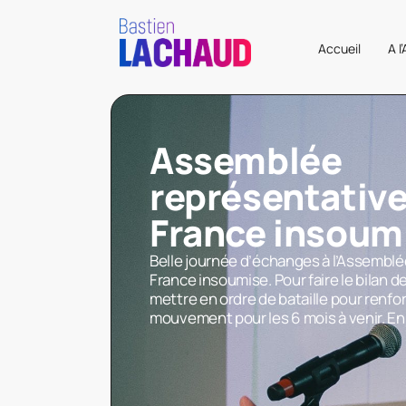
Accueil
A l
Assemblée
représentative
France insoum
Belle journée d’échanges à l’Assemblé
France insoumise. Pour faire le bilan d
mettre en ordre de bataille pour renf
mouvement pour les 6 mois à venir. En 