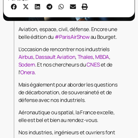
Aviation, espace, civil, défense. Encore une
belle édition du
#ParisAirShow
au Bourget.
L’occasion de rencontrer nos industriels
Airbus
,
Dassault Aviation
,
Thales
,
MBDA
,
Sodern
. Et nos chercheurs du
CNES
et de
l’
Onera
.
Mais également pour aborder les questions
de décarbonation, de souveraineté et de
défense avec nos industriels.
Aéronautique ou spatial, la France excelle,
elle est bel et bien au rendez-vous.
Nos industries, ingénieurs et ouvriers font