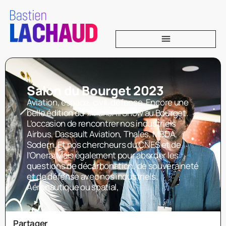
Salon du Bourget 2023
Aviation, espace, civil, défense. Encore une
belle édition du #ParisAirShow au Bourget.
L’occasion de rencontrer nos industriels
Airbus, Dassault Aviation, Thales, MBDA,
Sodern. Et nos chercheurs du CNES et de
l’Onera. Mais également pour aborder les
questions de décarbonation, de souveraineté
et de défense avec nos industriels.
Aéronautique ou spatial,
Partager