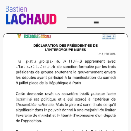
La macronie fait un pas de
plus vers le régime
autoritaire !
Les groupes macronistes à l’Assemblée
Nationale ont demandé une sanction envers
les députés ayant participé à la manifestation
du 8 juillet, en mémoire d’Adama Traoré et des
victimes du racisme et des violences
policières. Hallucinant. On attend toujours
l’indignation des macronistes quand des
parlementaires de droite et d’extrême-droite
parlent de