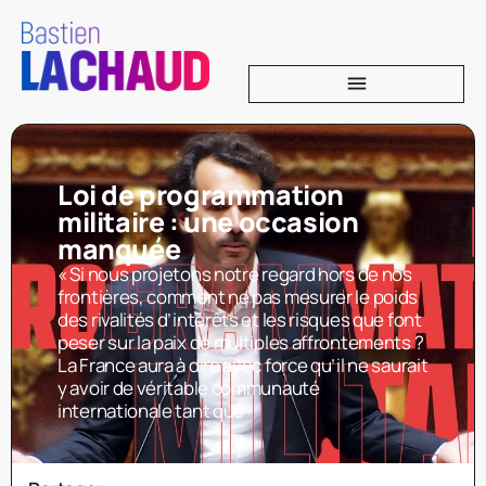
Loi de programmation
militaire : une occasion
manquée
« Si nous projetons notre regard hors de nos
frontières, comment ne pas mesurer le poids
des rivalités d’intérêts et les risques que font
peser sur la paix de multiples affrontements ?
La France aura à dire avec force qu’il ne saurait
y avoir de véritable communauté
internationale tant que