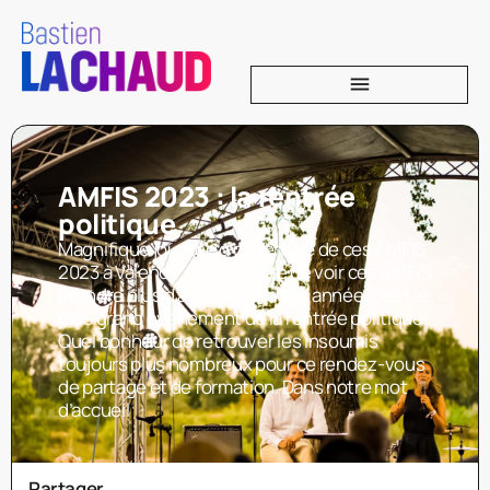
AMFIS 2023 : la rentrée
politique
Magnifique journée d’ouverture de ces AMFIS
2023 à Valence. Quelle fierté de voir ces AMFIS
prendre plus d’ampleur chaque année, c’est le
plus grand événement de la rentrée politique.
Quel bonheur de retrouver les insoumis
toujours plus nombreux pour ce rendez-vous
de partage et de formation. Dans notre mot
d’accueil
Partager