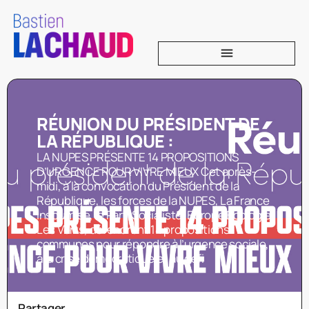
RÉUNION DU PRÉSIDENT DE
LA RÉPUBLIQUE :
LA NUPES PRÉSENTE 14 PROPOSITIONS
D’URGENCE POUR VIVRE MIEUX Cet après-
midi, à la convocation du Président de la
République, les forces de la NUPES, La France
insoumise, le Parti Socialiste, Europe Écologie
Les Verts, défendront 14 propositions
communes pour répondre à l’urgence sociale,
à la crise démocratique et au défi
Partager