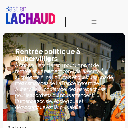
Rentrée politique à
Aubervilliers
À Aubervilliers hier soir pour un point de
rentrée et un moment convivial avec ma
suppléante Aline Lo Tutala et quelques uns de
mes camarades de La France insoumise –
Aubervilliers, pour tracer des perspectives
pour les combats qui nous attendent.
L’urgence sociale, écologique et
démocratique est là, plus aigüe
Partager