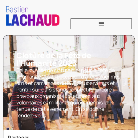
Clotûre de la Fête de
l’Humanité 2023
Belle journée de clôture hier pour la Fête de
l’Humanité 2023 ! L’occasion d’aller saluer mes
amis et camarades du PCF d’Aubervilliers et
Pantin sur leurs stands respectifs. Encore
bravo aux organisateurs et merci aux
volontaires et militants qui ont permis la
tenue de cet événement. On se donne
rendez-vous
Partager