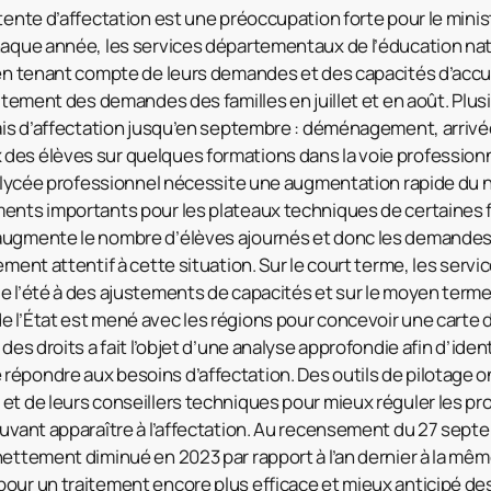
ttente d’affectation est une préoccupation forte pour le mini
Chaque année, les services départementaux de l’éducation na
 en tenant compte de leurs demandes et des capacités d’accuei
aitement des demandes des familles en juillet et en août. Plu
lais d’affectation jusqu’en septembre : déménagement, arrivé
es élèves sur quelques formations dans la voie professionne
du lycée professionnel nécessite une augmentation rapide du 
ments importants pour les plateaux techniques de certaines 
augmente le nombre d’élèves ajournés et donc les demande
rement attentif à cette situation. Sur le court terme, les ser
e l’été à des ajustements de capacités et sur le moyen terme,
 l’État est mené avec les régions pour concevoir une carte 
des droits a fait l’objet d’une analyse approfondie afin d’iden
épondre aux besoins d’affectation. Des outils de pilotage ont
et de leurs conseillers techniques pour mieux réguler les pr
ouvant apparaître à l’affectation. Au recensement du 27 sep
nettement diminué en 2023 par rapport à l’an dernier à la mêm
pour un traitement encore plus efficace et mieux anticipé 