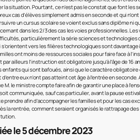
 la situation. Pourtant, ce n’est pas le constat que font les 
breux cas d’élèves simplement admis en seconde et qui n’ont
suivre un cursus scolaire se voient exclus sans diplôme ni qua
oncernant dans les 2/3 des cas les voies professionnelles. Le
fficultés, particulièrement la série sciences et technologie
i s’orientent vers les filières technologiques sont davantage
milles ont moins de ressources sociales pour faire face à l’ins
t par ailleurs l’instruction est obligatoire jusqu’à l’âge de 16 
nfants qui sont bafoués, ainsi que le caractère obligatoire d
t d’entre eux n’ont pas atteint cet âge à l’entrée en seconde.
ue M. le ministre compte faire afin de garantir une place à l’e
 soit communiquée, sauf cas particulier, avant la pause estivale
 prendre afin d’accompagner les familles et pour les cas exce
près la rentrée, comment seraient organisés le rattrapage de
itution.
iée le 5 décembre 2023