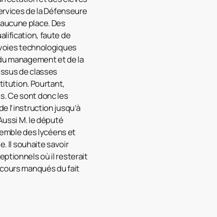
services de la Défenseure
 aucune place. Des
lification, faute de
s voies technologiques
s du management et de la
 issus de classes
titution. Pourtant,
ans. Ce sont donc les
e l’instruction jusqu’à
 Aussi M. le député
nsemble des lycéens et
. Il souhaite savoir
ptionnels où il resterait
s cours manqués du fait