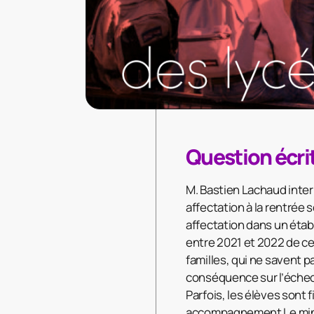
Question écr
M. Bastien Lachaud interr
affectation à la rentrée 
affectation dans un étab
entre 2021 et 2022 de ce
familles, qui ne savent p
conséquence sur l’échec 
Parfois, les élèves sont
accompagnement Le minis