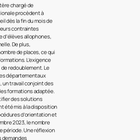
stère chargé de
tionale procèdent à
l dès la fin du mois de
sieurs contraintes
e d’élèves allophones,
lle. De plus,
nombre de places, ce qui
formations. L’exigence
s de redoublement. Le
vices départementaux
 un travail conjoint des
des formations adaptée.
tifier des solutions
 été mis à la disposition
océdures d’orientation et
tembre 2023, le nombre
e période. Une réflexion
des demandes