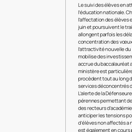
Le suivi des élèves en a
l’éducation nationale. 
l’affectation des élèves
juin et poursuivent le tr
allongent parfois les dé
concentration des vœux d
l’attractivité nouvelle 
mobilise des investisse
accrue du baccalauréat 
ministère est particuliè
procèdent tout au long d
services déconcentrés de
L’alerte de la Défenseure 
pérennes permettant de r
des recteurs d’académie 
anticiper les tensions p
d’élèves non affectés a 
est également en cours 