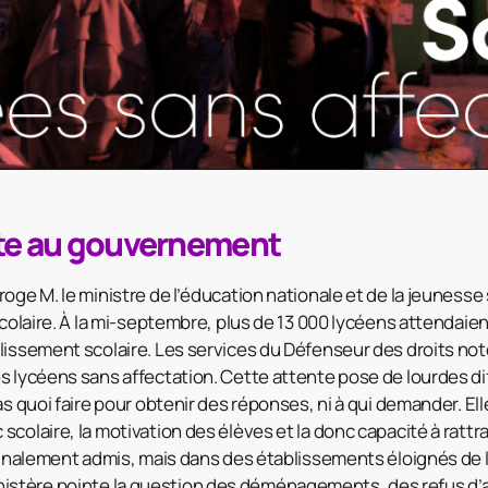
ite au gouvernement
oge M. le ministre de l’éducation nationale et de la jeunesse
scolaire. À la mi-septembre, plus de 13 000 lycéens attendaie
lissement scolaire. Les services du Défenseur des droits no
s lycéens sans affectation. Cette attente pose de lourdes dif
as quoi faire pour obtenir des réponses, ni à qui demander. Ell
scolaire, la motivation des élèves et la donc capacité à ratt
 finalement admis, mais dans des établissements éloignés de 
tère pointe la question des déménagements, des refus d’af