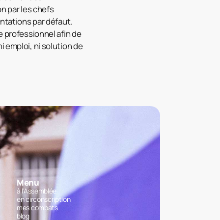
on par les chefs
entations par défaut.
e professionnel afin de
 emploi, ni solution de
Menu
à l'Assemblée
en circonscription
mes combats
blog