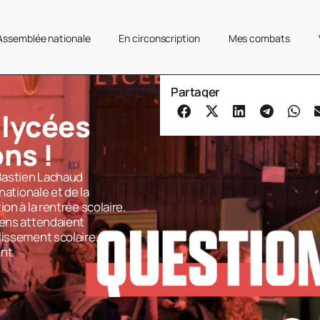
’Assemblée nationale
En circonscription
Mes combats
Partager
 lycées
ns !
Bastien Lachaud
nationale et de la
on à la rentrée scolaire.
éens attendaient
lissement scolaire. Les
ent