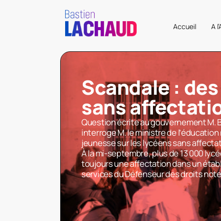
Accueil
A l
Scandale : des
sans affectatio
Question écrite au gouvernement M. 
interroge M. le ministre de l’éducation 
jeunesse sur les lycéens sans affectati
À la mi-septembre, plus de 13 000 lyc
toujours une affectation dans un étab
services du Défenseur des droits not