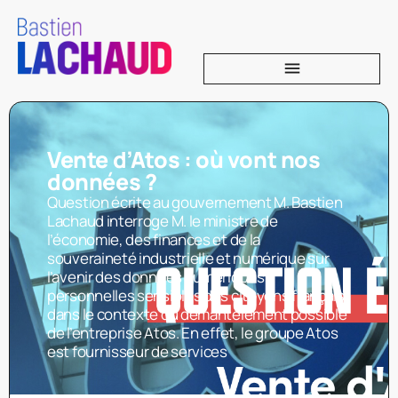
Vente d’Atos : où vont nos
données ?
Question écrite au gouvernement M. Bastien
Lachaud interroge M. le ministre de
l’économie, des finances et de la
souveraineté industrielle et numérique sur
l’avenir des données numériques
personnelles sensibles des citoyens français,
dans le contexte du démantèlement possible
de l’entreprise Atos. En effet, le groupe Atos
est fournisseur de services