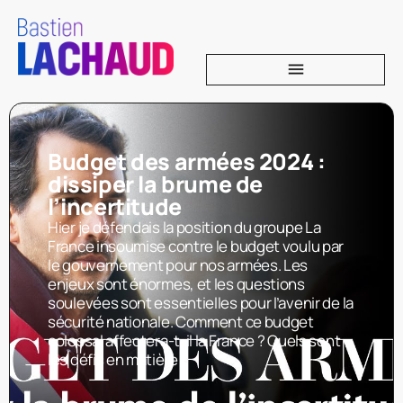
Budget des armées 2024 :
dissiper la brume de
l’incertitude
Hier je défendais la position du groupe La
France insoumise contre le budget voulu par
le gouvernement pour nos armées. Les
enjeux sont énormes, et les questions
soulevées sont essentielles pour l’avenir de la
sécurité nationale. Comment ce budget
colossal affectera-t-il la France ? Quels sont
les défis en matière