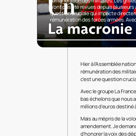
rémunération des militaires. Les grille
n’ont pas été revues depuis plusieurs
question cruciale qui impacte directem
rémunération des forces armées. Ave
Hier à l’Assemblée nation
rémunération des militair
c’est une question cruci
Avec le groupe La Franc
bas échelons que nous 
millions d’euros destiné
Mais au mépris de la vol
amendement. Je demande
d’honorer la voix des dép