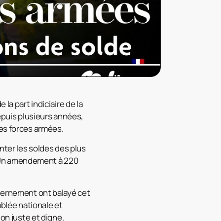
la part indiciaire de la
depuis plusieurs années,
des forces armées.
er les soldes des plus
 Un amendement à 220
uvernement ont balayé cet
lée nationale et
ion juste et digne.