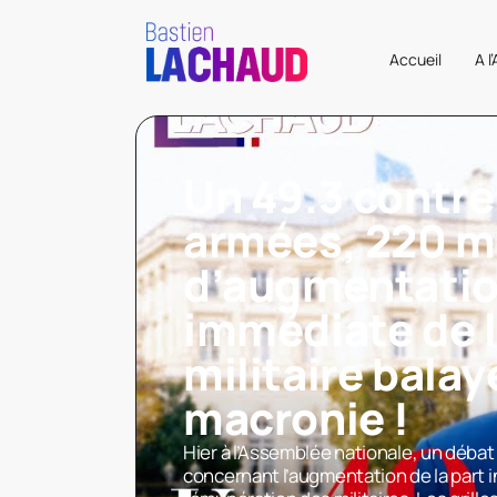
Accueil
A l
Un 49.3 contre
armées, 220 mi
d’augmentati
immédiate de l
militaire balay
macronie !
Hier à l’Assemblée nationale, un débat 
concernant l’augmentation de la part in