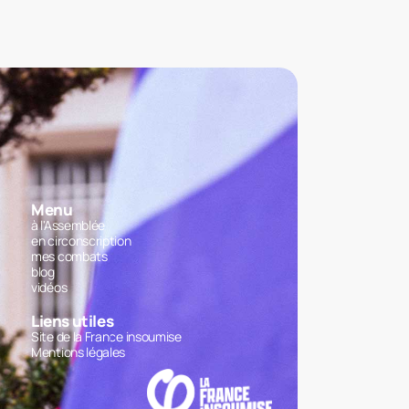
Menu
à l'Assemblée
en circonscription
mes combats
blog
vidéos
Liens utiles
Site de la France insoumise
Mentions légales