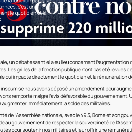
s de la fonction publique
 années, c’est une
ent le quotidien et la
c
ale, un débat essentiel a eu lieu concernant l’augmentation de 
es. Les grilles de la fonction publique n’ont pas été revues 
ale qui impacte directement le quotidien et la rémunération 
e insoumise nous
avons déposé un amendement pour augment
avons remporté malgré l’avis défavorable du gouvernement.
 à augmenter immédiatement la solde des militaires.
onté de l’Assemblée nationale, avec le 49.3, Borne et son go
 au gouvernement de respecter la souveraineté de l’Assemb
utés pour soutenir nos militaires et leur offrir une rémunérat