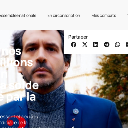
’Assemblée nationale
En circonscription
Mes combats
Partager
 nos
llions
on
a solde
é par la
essentiel a eu lieu
diciaire de la