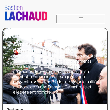
Aux côtés des agents
communaux en lutte
Ce matin à Aubervilliers aux côtés des agents
communaux en lutte. Dysfonctionnements,
maltraitances et conditions de travail
dégradées, fermeture du COS, opacité sur
l’attribution des primes : les agents n’en
peuvent plus des méthodes de la municipalité
de droite de Karine Franclet. Ce matin, ils et
elles étaient nombreux à
Partager