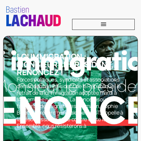
LOI IMMIGRATION :
MONSIEUR LE PRÉSIDENT,
RENONCEZ !
Forces politiques, syndicats et associations
demandent au Président de la République, le
retrait de la loi immigration adoptée mardi à
l’Assemblée nationale. La France insoumise
fait partie des signataires. Ce matin, Sophie
Binet, secrétaire générale de la CGT, appelle à
la désobéissance civile contre cette loi.
Ensemble, nous résisterons à